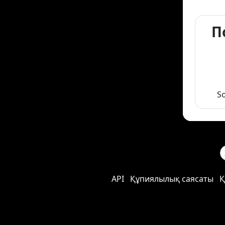
П
S
API
Құпиялылық саясаты
Қ