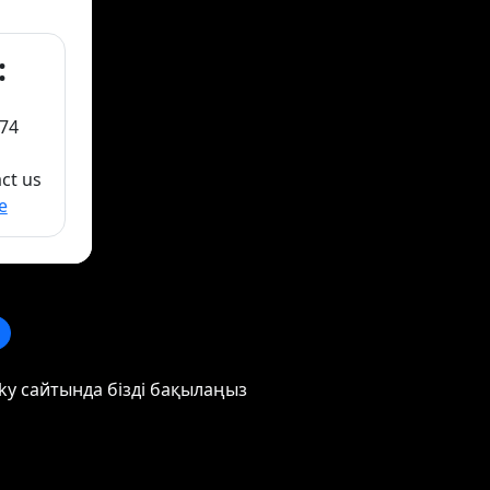
:
74
act us
e
ky сайтында бізді бақылаңыз