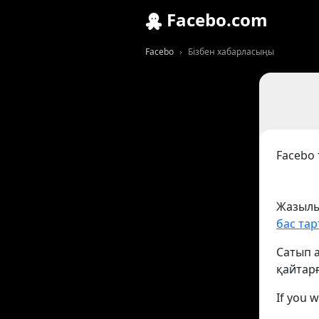
Facebo.com
Facebo
Бізбен хабарласыңы
Facebo 
Жазылым
бас тар
Сатып а
қайтарғ
If you 