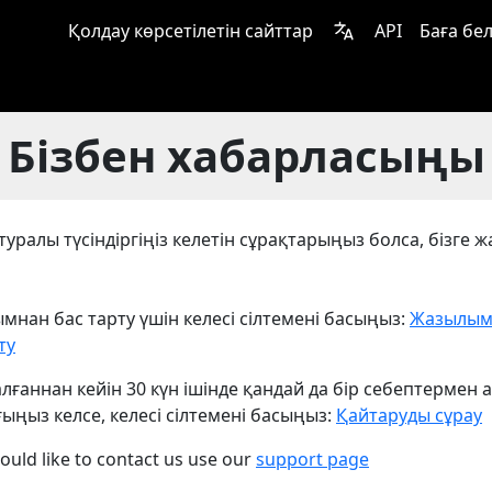
Қолдау көрсетілетін сайттар
API
Баға бел
Бізбен хабарласыңы
туралы түсіндіргіңіз келетін сұрақтарыңыз болса, бізге 
нан бас тарту үшін келесі сілтемені басыңыз:
Жазылым
ту
лғаннан кейін 30 күн ішінде қандай да бір себептермен
ыңыз келсе, келесі сілтемені басыңыз:
Қайтаруды сұрау
would like to contact us use our
support page