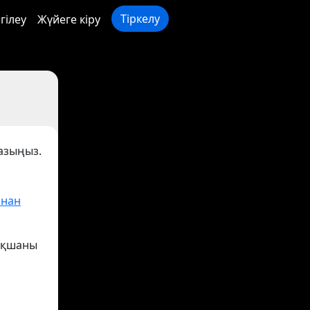
Тіркелу
гілеу
Жүйеге кіру
жазыңыз.
нан
 ақшаны