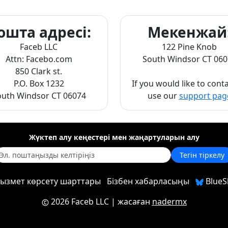
ошта адресі:
Мекенжай
Faceb LLC
122 Pine Knob
Attn: Facebo.com
South Windsor CT 060
850 Clark st.
P.O. Box 1232
If you would like to cont
outh Windsor CT 06074
use our
support pag
Жүктеп алу кеңестері мен жаңартуларын алу
Тегін тіркелу
ызмет көрсету шарттары
Бізбен хабарласыңы
BlueS
2026 Faceb LLC
| жасаған
nadermx