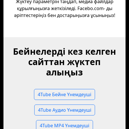
Жүктеу параметрін таңдап, медиа файлдар
құрылғыңызға жеткізіледі. Facebo.com- ды
әріптестеріңіз бен достарыңызға ұсыныңыз!
Бейнелерді кез келген
сайттан жүктеп
алыңыз
4Tube Бейне Үнемдеуші
4Tube Аудио Үнемдеуші
4Tube MP4 Үнемдеуші