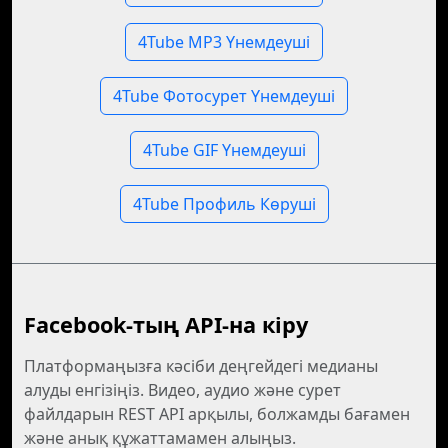
4Tube MP3 Үнемдеуші
4Tube Фотосурет Үнемдеуші
4Tube GIF Үнемдеуші
4Tube Профиль Көруші
Facebook-тың API-на кіру
Платформаңызға кәсіби деңгейдегі медианы
алуды енгізіңіз. Видео, аудио және сурет
файлдарын REST API арқылы, болжамды бағамен
және анық құжаттамамен алыңыз.