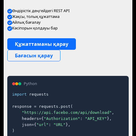
Өндірістік деңгейдегі REST API
Жақсы, толық құжаттама
Айлық бағалау
Кәсіпорын қолдауы бар
Құжаттаманы қарау
Бағасын қарау
Python
import
 requests

response = requests.post(

"https://api.facebo.com/api/download"
,

    headers={
"Authorization"
: 
"API_KEY"
},

    json={
"url"
: 
"URL"
},

)
