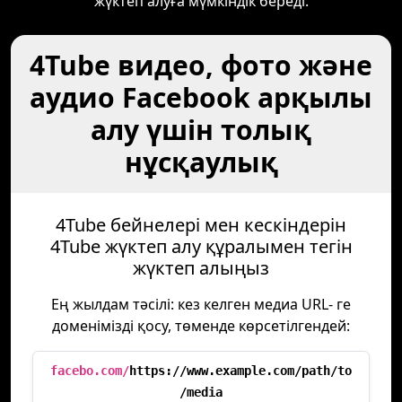
жүктеп алуға мүмкіндік береді.
4Tube видео, фото және
аудио Facebook арқылы
алу үшін толық
нұсқаулық
4Tube бейнелері мен кескіндерін
4Tube жүктеп алу құралымен тегін
жүктеп алыңыз
Ең жылдам тәсілі: кез келген медиа URL- ге
доменімізді қосу, төменде көрсетілгендей:
facebo.com/
https://www.example.com/path/to
/media