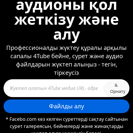
аудионы қол
жеткізу және
алу
Профессионалды жүктеу құралы арқылы
сапалы 4Tube бейне, сурет және аудио
файлдарын жүктеп алыңыз - тегін,
тіркеусіз
&
Орнату
Файлды алу
* Facebo.com кез келген суреттерді сақтау сайтынан
сурет галереясын, бейнелерді және жинақтарды