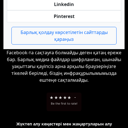
Linkedin
Pinterest
Барлық қолдау көрсетілетін сайттарды
қараңыз
Facebook-та сақтауға болмайды деген қатаң ереже
бар. Барлық медиа файлдар шифрланған, шынайы
уақыттағы қауіпсіз арна арқылы браузеріңізге
тікелей беріледі, біздің инфрақұрылымымызда
ештеңе сақталмайды.
★
★
★
★
★
-
Be the first to rate!
Жүктеп алу кеңестері мен жаңартуларын алу