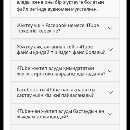
алады және оны бір жүктеуге болатын
файл ретінде аудиомен муксталған.
Жүктеу үшін Facebook немесе 4Tube
тіркелгісі керек пе?
Жүктеу аяқталғаннан кейін 4Tube
файлы қандай пішімдегі файл болады?
4Tube жүктеп алуды қиындататын
желілік протоколдарды қолданады ма?
Facebook-ты 4Tube-нан ақпаратты
сақтау үшін кім жиі пайдаланады?
4Tube-нан жүктеп алуды бастаудың ең
жылдам жолы қандай?