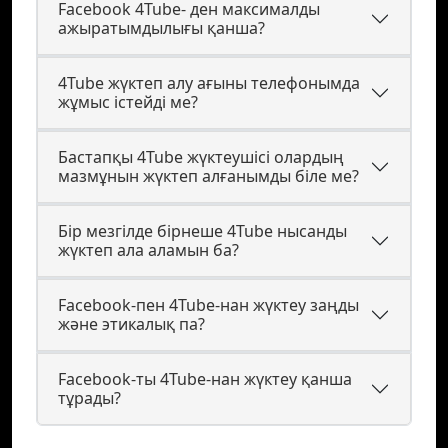
Facebook 4Tube- ден максималды
ажыратымдылығы қанша?
4Tube жүктеп алу ағыны телефонымда
жұмыс істейді ме?
Бастапқы 4Tube жүктеушісі олардың
мазмұнын жүктеп алғанымды біле ме?
Бір мезгілде бірнеше 4Tube нысанды
жүктеп ала аламын ба?
Facebook-пен 4Tube-нан жүктеу заңды
және этикалық па?
Facebook-ты 4Tube-нан жүктеу қанша
тұрады?