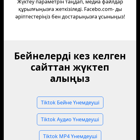
Жүктеу параметрін таңдап, медиа файлдар
құрылғыңызға жеткізіледі. Facebo.com- ды
әріптестеріңіз бен достарыңызға ұсыныңыз!
Бейнелерді кез келген
сайттан жүктеп
алыңыз
Tiktok Бейне Үнемдеуші
Tiktok Аудио Үнемдеуші
Tiktok MP4 Үнемдеуші