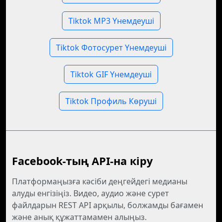
Tiktok MP3 Үнемдеуші
Tiktok Фотосурет Үнемдеуші
Tiktok GIF Үнемдеуші
Tiktok Профиль Көруші
Facebook-тың API-на кіру
Платформаңызға кәсіби деңгейдегі медианы
алуды енгізіңіз. Видео, аудио және сурет
файлдарын REST API арқылы, болжамды бағамен
және анық құжаттамамен алыңыз.