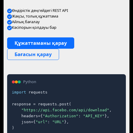
Өндірістік деңгейдегі REST API
Жақсы, толық құжаттама
Айлық бағалау
Кәсіпорын қолдауы бар
Құжаттаманы қарау
Бағасын қарау
Python
import
 requests

response = requests.post(

"https://api.facebo.com/api/download"
,

    headers={
"Authorization"
: 
"API_KEY"
},

    json={
"url"
: 
"URL"
},

)
