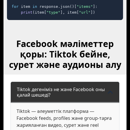
for
 item 
in
 response.json()[
"items"
]:

print
(item[
"type"
], item[
"url"
])
Facebook мәліметтер
қоры: Tiktok бейне,
сурет және аудионы алу
Tiktok дегеніміз не және Facebook оны
қалай шешеді?
Tiktok — әлеуметтік платформа —
Facebook feeds, profiles және group-тарға
жарияланған видео, сурет және reel