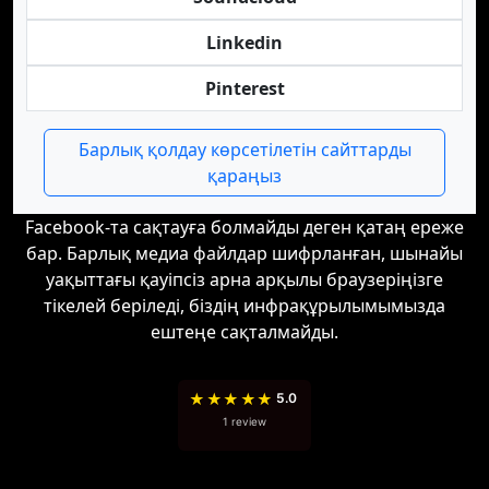
Linkedin
Pinterest
Барлық қолдау көрсетілетін сайттарды
қараңыз
Facebook-та сақтауға болмайды деген қатаң ереже
бар. Барлық медиа файлдар шифрланған, шынайы
уақыттағы қауіпсіз арна арқылы браузеріңізге
тікелей беріледі, біздің инфрақұрылымымызда
ештеңе сақталмайды.
★
★
★
★
★
5.0
1 review