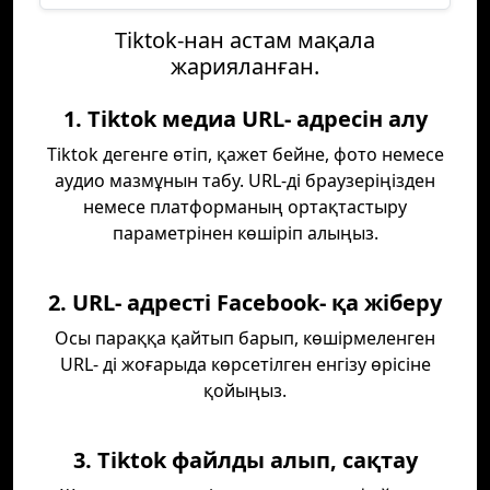
Tiktok-нан астам мақала
жарияланған.
1. Tiktok медиа URL- адресін алу
Tiktok дегенге өтіп, қажет бейне, фото немесе
аудио мазмұнын табу. URL-ді браузеріңізден
немесе платформаның ортақтастыру
параметрінен көшіріп алыңыз.
2. URL- адресті Facebook- қа жіберу
Осы параққа қайтып барып, көшірмеленген
URL- ді жоғарыда көрсетілген енгізу өрісіне
қойыңыз.
3. Tiktok файлды алып, сақтау