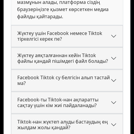
мазмұнын алады, платформа сіздің
браузеріңізге қызмет көрсеткен медиа
файлды қайтарады.
Жүктеу үшін Facebook немесе Tiktok
тіркелгісі керек пе?
Жүктеу аяқталғаннан кейін Tiktok
файлы қандай пішімдегі файл болады?
Facebook Tiktok су белгісін алып тастай
ма?
Facebook-ты Tiktok-нан ақпаратты
сақтау үшін кім жиі пайдаланады?
Tiktok-нан жүктеп алуды бастаудың ең
жылдам жолы қандай?