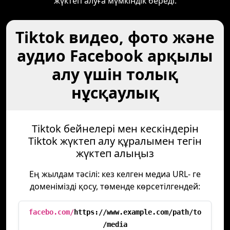
жүктеп алуға мүмкіндік береді.
Tiktok видео, фото және
аудио Facebook арқылы
алу үшін толық
нұсқаулық
Tiktok бейнелері мен кескіндерін
Tiktok жүктеп алу құралымен тегін
жүктеп алыңыз
Ең жылдам тәсілі: кез келген медиа URL- ге
доменімізді қосу, төменде көрсетілгендей:
facebo.com/
https://www.example.com/path/to
/media