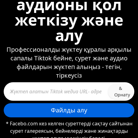
аудионы қол
жеткізу және
алу
Профессионалды жүктеу құралы арқылы
сапалы Tiktok бейне, сурет және аудио
файлдарын жүктеп алыңыз - тегін,
тіркеусіз
&
Орнату
Файлды алу
* Facebo.com кез келген суреттерді сақтау сайтынан
сурет галереясын, бейнелерді және жинақтарды