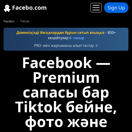
Facebo.com
Sign Up
Facebo
Tiktok
Доменіңізді басқалардан бұрын сатып алыңыз
- 800+
кеңейтулер
6- ғасыр
PRO- мен жарнаманы алып тастау →
Facebook —
Premium
сапасы бар
Tiktok бейне,
фото және