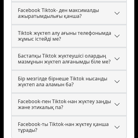
Facebook Tiktok- ден максималды
ажыратымдылығы қанша?
Tiktok жүктеп алу ағыны телефонымда
жұмыс істейді ме?
Бастапқы Tiktok жүктеушісі олардың
мазмұнын жүктеп алғанымды біле ме?
Бір мезгілде бірнеше Tiktok нысанды
жүктеп ала аламын ба?
Facebook-пен Tiktok-нан жүктеу заңды
және этикалық па?
Facebook-ты Tiktok-нан жүктеу қанша
тұрады?