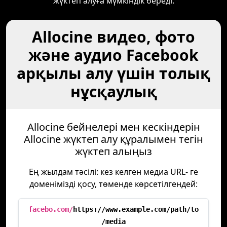
жүктеп алуға мүмкіндік береді.
Allocine видео, фото
және аудио Facebook
арқылы алу үшін толық
нұсқаулық
Allocine бейнелері мен кескіндерін
Allocine жүктеп алу құралымен тегін
жүктеп алыңыз
Ең жылдам тәсілі: кез келген медиа URL- ге
доменімізді қосу, төменде көрсетілгендей:
facebo.com/
https://www.example.com/path/to
/media