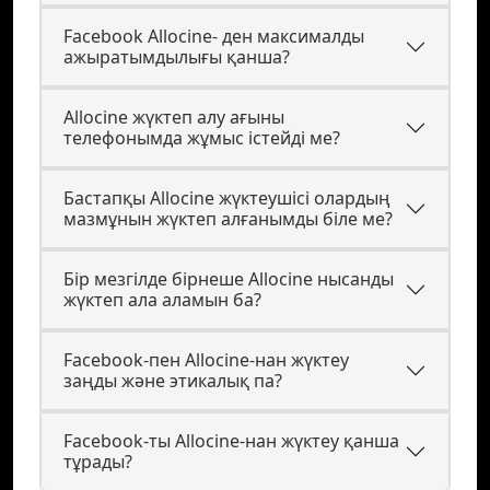
Facebook Allocine- ден максималды
ажыратымдылығы қанша?
Allocine жүктеп алу ағыны
телефонымда жұмыс істейді ме?
Бастапқы Allocine жүктеушісі олардың
мазмұнын жүктеп алғанымды біле ме?
Бір мезгілде бірнеше Allocine нысанды
жүктеп ала аламын ба?
Facebook-пен Allocine-нан жүктеу
заңды және этикалық па?
Facebook-ты Allocine-нан жүктеу қанша
тұрады?