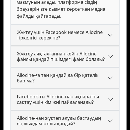
мазмұнын алады, платформа сіздің
браузеріңізге қызмет көрсеткен медиа
файлды қайтарады.
Жүктеу үшін Facebook немесе Allocine
тіркелгісі керек пе?
Жүктеу аяқталғаннан кейін Allocine
файлы қандай пішімдегі файл болады?
Allocine-ға тән қандай да бір қателік
бар ма?
Facebook-ты Allocine-нан ақпаратты
сақтау үшін кім жиі пайдаланады?
Allocine-нан жүктеп алуды бастаудың
ең жылдам жолы қандай?