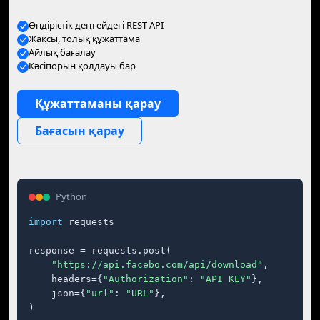
Өндірістік деңгейдегі REST API
Жақсы, толық құжаттама
Айлық бағалау
Кәсіпорын қолдауы бар
Құжаттаманы қарау
Бағасын қарау
Python
import
 requests

response = requests.post(

"https://api.facebo.com/api/download"
,

    headers={
"Authorization"
: 
"API_KEY"
},

    json={
"url"
: 
"URL"
},

)
