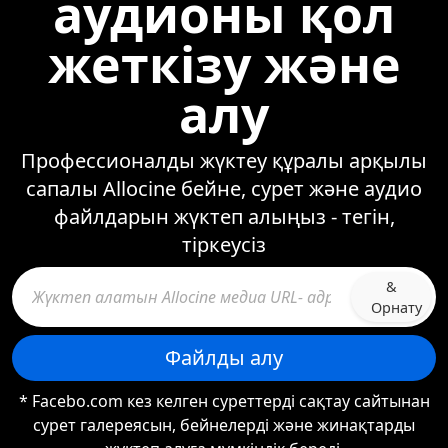
аудионы қол
жеткізу және
алу
Профессионалды жүктеу құралы арқылы
сапалы Allocine бейне, сурет және аудио
файлдарын жүктеп алыңыз - тегін,
тіркеусіз
&
Орнату
Файлды алу
* Facebo.com кез келген суреттерді сақтау сайтынан
сурет галереясын, бейнелерді және жинақтарды