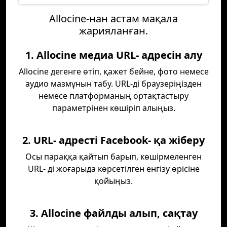
Allocine-нан астам мақала
жарияланған.
1. Allocine медиа URL- адресін алу
Allocine дегенге өтіп, қажет бейне, фото немесе
аудио мазмұнын табу. URL-ді браузеріңізден
немесе платформаның ортақтастыру
параметрінен көшіріп алыңыз.
2. URL- адресті Facebook- қа жіберу
Осы параққа қайтып барып, көшірмеленген
URL- ді жоғарыда көрсетілген енгізу өрісіне
қойыңыз.
3. Allocine файлды алып, сақтау