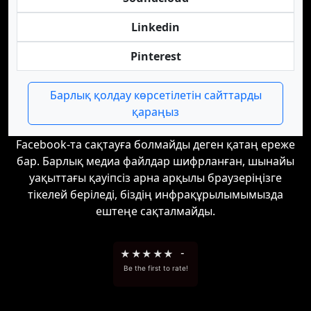
Linkedin
Pinterest
Барлық қолдау көрсетілетін сайттарды
қараңыз
Facebook-та сақтауға болмайды деген қатаң ереже
бар. Барлық медиа файлдар шифрланған, шынайы
уақыттағы қауіпсіз арна арқылы браузеріңізге
тікелей беріледі, біздің инфрақұрылымымызда
ештеңе сақталмайды.
★
★
★
★
★
-
Be the first to rate!