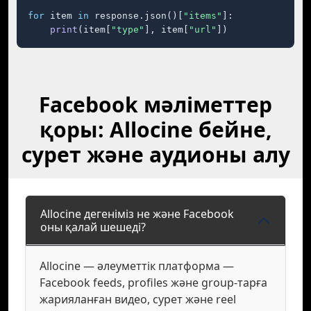
for
 item 
in
 response.json()[
"items"
]:

print
(item[
"type"
], item[
"url"
])
Facebook мәліметтер
қоры: Allocine бейне,
сурет және аудионы алу
Allocine дегеніміз не және Facebook
оны қалай шешеді?
Allocine — әлеуметтік платформа —
Facebook feeds, profiles және group-тарға
жарияланған видео, сурет және reel