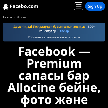
Facebo.com
Sign Up
Facebo
Allocine
Доменіңізді басқалардан бұрын сатып алыңыз
- 800+
кеңейтулер
6- ғасыр
PRO- мен жарнаманы алып тастау →
Facebook —
Premium
сапасы бар
Allocine бейне,
фото және