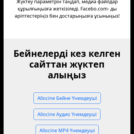
Жүктеу параметрін таңдап, медиа файлдар
құрылғыңызға жеткізіледі. Facebo.com- ды
әріптестеріңіз бен достарыңызға ұсыныңыз!
Бейнелерді кез келген
сайттан жүктеп
алыңыз
Allocine Бейне Үнемдеуші
Allocine Аудио Үнемдеуші
Allocine MP4 Үнемдеуші