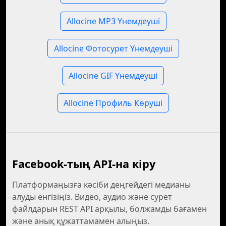
Allocine MP3 Үнемдеуші
Allocine Фотосурет Үнемдеуші
Allocine GIF Үнемдеуші
Allocine Профиль Көруші
Facebook-тың API-на кіру
Платформаңызға кәсіби деңгейдегі медианы
алуды енгізіңіз. Видео, аудио және сурет
файлдарын REST API арқылы, болжамды бағамен
және анық құжаттамамен алыңыз.