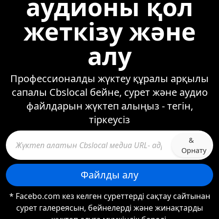
аудионы қол
жеткізу және
алу
Профессионалды жүктеу құралы арқылы
сапалы Cbslocal бейне, сурет және аудио
файлдарын жүктеп алыңыз - тегін,
тіркеусіз
&
Орнату
Файлды алу
* Facebo.com кез келген суреттерді сақтау сайтынан
сурет галереясын, бейнелерді және жинақтарды