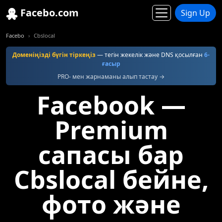
Facebo.com
Sign Up
Facebo
Cbslocal
Доменіңізді бүгін тіркеңіз
— тегін жекелік және DNS қосылған
6-
ғасыр
PRO- мен жарнаманы алып тастау →
Facebook —
Premium
сапасы бар
Cbslocal бейне,
фото және