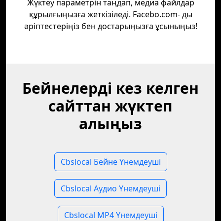
Жүктеу параметрін таңдап, медиа файлдар
құрылғыңызға жеткізіледі. Facebo.com- ды
әріптестеріңіз бен достарыңызға ұсыныңыз!
Бейнелерді кез келген
сайттан жүктеп
алыңыз
Cbslocal Бейне Үнемдеуші
Cbslocal Аудио Үнемдеуші
Cbslocal MP4 Үнемдеуші