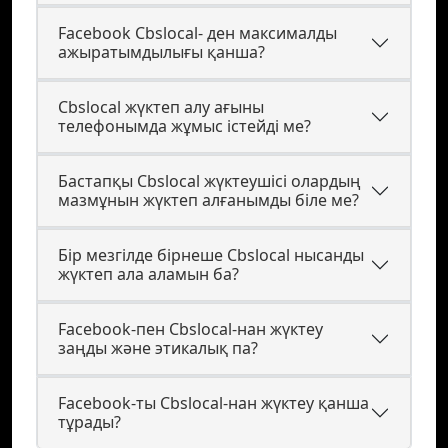
Facebook Cbslocal- ден максималды
ажыратымдылығы қанша?
Cbslocal жүктеп алу ағыны
телефонымда жұмыс істейді ме?
Бастапқы Cbslocal жүктеушісі олардың
мазмұнын жүктеп алғанымды біле ме?
Бір мезгілде бірнеше Cbslocal нысанды
жүктеп ала аламын ба?
Facebook-пен Cbslocal-нан жүктеу
заңды және этикалық па?
Facebook-ты Cbslocal-нан жүктеу қанша
тұрады?