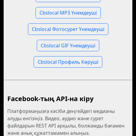
Cbslocal MP3 Үнемдеуші
Cbslocal Фотосурет Үнемдеуші
Cbslocal GIF Үнемдеуші
Cbslocal Профиль Көруші
Facebook-тың API-на кіру
Платформаңызға кәсіби деңгейдегі медианы
алуды енгізіңіз. Видео, аудио және сурет
файлдарын REST API арқылы, болжамды бағамен
және анық құжаттамамен алыңыз.