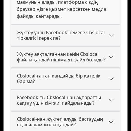
мазмұнын алады, платформа сіздің
браузеріңізге қызмет көрсеткен медиа
файлды қайтарады.
Жүктеу үшін Facebook немесе Cbslocal
тіркелгісі керек пе?
Жүктеу аяқталғаннан кейін Cbslocal
файлы қандай пішімдегі файл болады?
Cbslocal-ға тән қандай да бір қателік
бар ма?
Facebook-ты Cbslocal-нан ақпаратты
сақтау үшін кім жиі пайдаланады?
Cbslocal-нан жүктеп алуды бастаудың
ең жылдам жолы қандай?