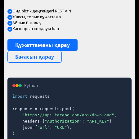
Өндірістік деңгейдегі REST API
Жақсы, толық құжаттама
Айлық бағалау
Кәсіпорын қолдауы бар
Құжаттаманы қарау
Бағасын қарау
Python
import
 requests

response = requests.post(

"https://api.facebo.com/api/download"
,

    headers={
"Authorization"
: 
"API_KEY"
},

    json={
"url"
: 
"URL"
},

)
