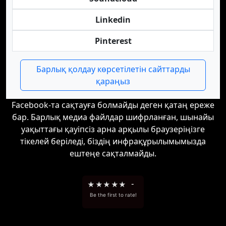
Linkedin
Pinterest
Барлық қолдау көрсетілетін сайттарды
қараңыз
Facebook-та сақтауға болмайды деген қатаң ереже
бар. Барлық медиа файлдар шифрланған, шынайы
уақыттағы қауіпсіз арна арқылы браузеріңізге
тікелей беріледі, біздің инфрақұрылымымызда
ештеңе сақталмайды.
★
★
★
★
★
-
Be the first to rate!