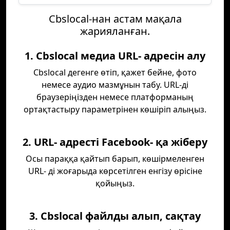
Cbslocal-нан астам мақала
жарияланған.
1. Cbslocal медиа URL- адресін алу
Cbslocal дегенге өтіп, қажет бейне, фото
немесе аудио мазмұнын табу. URL-ді
браузеріңізден немесе платформаның
ортақтастыру параметрінен көшіріп алыңыз.
2. URL- адресті Facebook- қа жіберу
Осы параққа қайтып барып, көшірмеленген
URL- ді жоғарыда көрсетілген енгізу өрісіне
қойыңыз.
3. Cbslocal файлды алып, сақтау