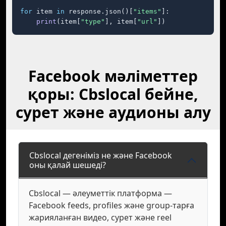
for
 item 
in
 response.json()[
"items"
]:

print
(item[
"type"
], item[
"url"
])
Facebook мәліметтер
қоры: Cbslocal бейне,
сурет және аудионы алу
Cbslocal дегеніміз не және Facebook
оны қалай шешеді?
Cbslocal — әлеуметтік платформа —
Facebook feeds, profiles және group-тарға
жарияланған видео, сурет және reel