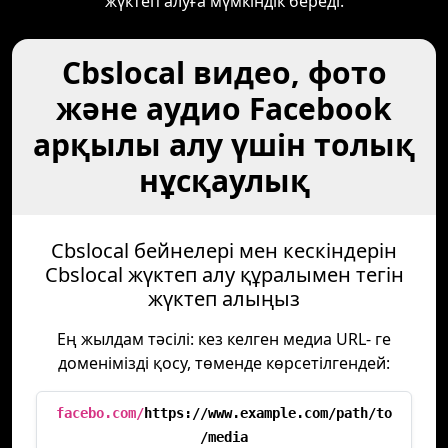
жүктеп алуға мүмкіндік береді.
Cbslocal видео, фото
және аудио Facebook
арқылы алу үшін толық
нұсқаулық
Cbslocal бейнелері мен кескіндерін
Cbslocal жүктеп алу құралымен тегін
жүктеп алыңыз
Ең жылдам тәсілі: кез келген медиа URL- ге
доменімізді қосу, төменде көрсетілгендей:
facebo.com/
https://www.example.com/path/to
/media