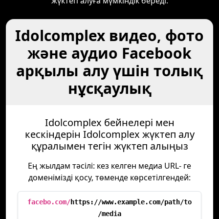
жүктеп алуға мүмкіндік береді.
Idolcomplex видео, фото
және аудио Facebook
арқылы алу үшін толық
нұсқаулық
Idolcomplex бейнелері мен
кескіндерін Idolcomplex жүктеп алу
құралымен тегін жүктеп алыңыз
Ең жылдам тәсілі: кез келген медиа URL- ге
доменімізді қосу, төменде көрсетілгендей:
facebo.com/
https://www.example.com/path/to
/media