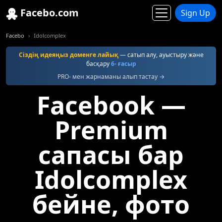
Facebo.com
Sign Up
Facebo
Idolcomplex
Сіздің идеяңыз доменге лайық
— сатып алу, ауыстыру және
басқару
6- ғасыр
PRO- мен жарнаманы алып тастау →
Facebook —
Premium
сапасы бар
Idolcomplex
бейне, фото