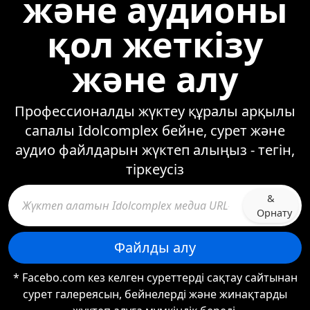
және аудионы
қол жеткізу
және алу
Профессионалды жүктеу құралы арқылы
сапалы Idolcomplex бейне, сурет және
аудио файлдарын жүктеп алыңыз - тегін,
тіркеусіз
&
Орнату
Файлды алу
* Facebo.com кез келген суреттерді сақтау сайтынан
сурет галереясын, бейнелерді және жинақтарды