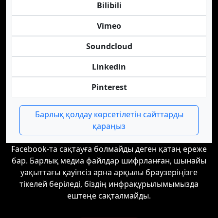
Bilibili
Vimeo
Soundcloud
Linkedin
Pinterest
Барлық қолдау көрсетілетін сайттарды
қараңыз
Facebook-та сақтауға болмайды деген қатаң ереже
бар. Барлық медиа файлдар шифрланған, шынайы
уақыттағы қауіпсіз арна арқылы браузеріңізге
тікелей беріледі, біздің инфрақұрылымымызда
ештеңе сақталмайды.