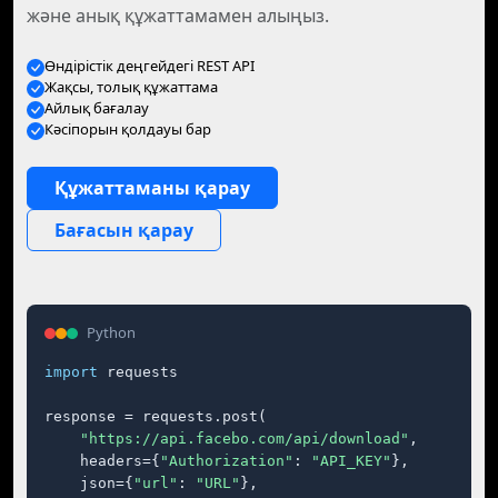
және анық құжаттамамен алыңыз.
Өндірістік деңгейдегі REST API
Жақсы, толық құжаттама
Айлық бағалау
Кәсіпорын қолдауы бар
Құжаттаманы қарау
Бағасын қарау
Python
import
 requests

response = requests.post(

"https://api.facebo.com/api/download"
,

    headers={
"Authorization"
: 
"API_KEY"
},

    json={
"url"
: 
"URL"
},
