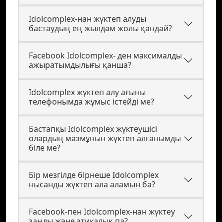
Idolcomplex-нан жүктеп алуды
бастаудың ең жылдам жолы қандай?
Facebook Idolcomplex- ден максималды
ажыратымдылығы қанша?
Idolcomplex жүктеп алу ағыны
телефонымда жұмыс істейді ме?
Бастапқы Idolcomplex жүктеушісі
олардың мазмұнын жүктеп алғанымды
біле ме?
Бір мезгілде бірнеше Idolcomplex
нысанды жүктеп ала аламын ба?
Facebook-пен Idolcomplex-нан жүктеу
заңды және этикалық па?