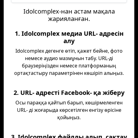
Idolcomplex-нан астам мақала
жарияланған.
1. Idolcomplex медиа URL- адресін
алу
Idolcomplex дегенге өтіп, қажет бейне, фото
немесе аудио мазмұнын табу. URL-ді
браузеріңізден немесе платформаның
ортақтастыру параметрінен көшіріп алыңыз.
2. URL- адресті Facebook- қа жіберу
Осы параққа қайтып барып, көшірмеленген
URL- ді жоғарыда көрсетілген енгізу өрісіне
қойыңыз.
3. Idolcomplex файлды алып, сақтау