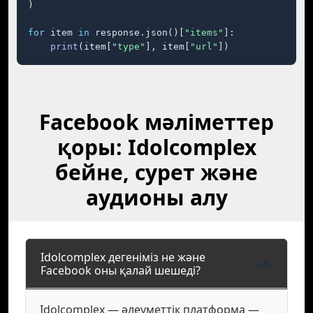
)

for
 item 
in
 response.json()[
"items"
]:

print
(item[
"type"
], item[
"url"
])
Facebook мәліметтер
қоры: Idolcomplex
бейне, сурет және
аудионы алу
Idolcomplex дегеніміз не және
Facebook оны қалай шешеді?
Idolcomplex — әлеуметтік платформа —