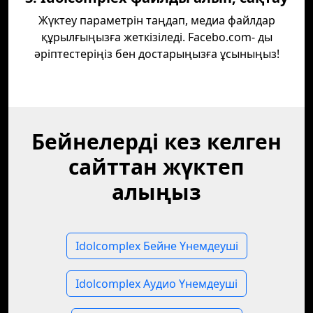
Жүктеу параметрін таңдап, медиа файлдар
құрылғыңызға жеткізіледі. Facebo.com- ды
әріптестеріңіз бен достарыңызға ұсыныңыз!
Бейнелерді кез келген
сайттан жүктеп
алыңыз
Idolcomplex Бейне Үнемдеуші
Idolcomplex Аудио Үнемдеуші