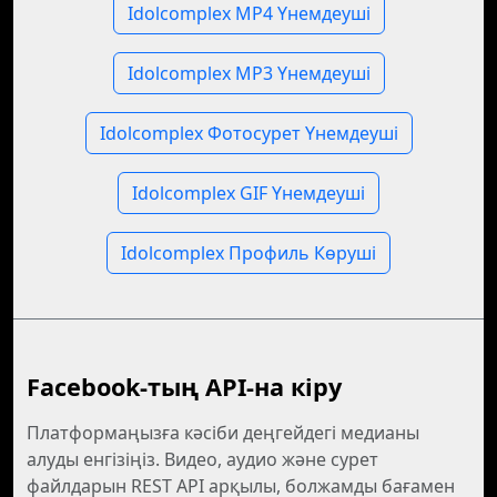
Idolcomplex MP4 Үнемдеуші
Idolcomplex MP3 Үнемдеуші
Idolcomplex Фотосурет Үнемдеуші
Idolcomplex GIF Үнемдеуші
Idolcomplex Профиль Көруші
Facebook-тың API-на кіру
Платформаңызға кәсіби деңгейдегі медианы
алуды енгізіңіз. Видео, аудио және сурет
файлдарын REST API арқылы, болжамды бағамен