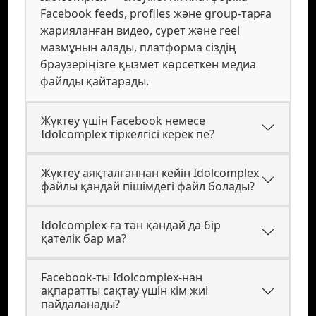
Facebook feeds, profiles және group-тарға
жарияланған видео, сурет және reel
мазмұнын алады, платформа сіздің
браузеріңізге қызмет көрсеткен медиа
файлды қайтарады.
Жүктеу үшін Facebook немесе
Idolcomplex тіркелгісі керек пе?
Жүктеу аяқталғаннан кейін Idolcomplex
файлы қандай пішімдегі файл болады?
Idolcomplex-ға тән қандай да бір
қателік бар ма?
Facebook-ты Idolcomplex-нан
ақпаратты сақтау үшін кім жиі
пайдаланады?