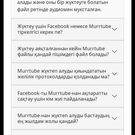
алады және оны бір жүктеуге болатын
файл ретінде аудиомен муксталған.
Жүктеу үшін Facebook немесе Murrtube
тіркелгісі керек пе?
Жүктеу аяқталғаннан кейін Murrtube
файлы қандай пішімдегі файл болады?
Murrtube жүктеп алуды қиындататын
желілік протоколдарды қолданады ма?
Facebook-ты Murrtube-нан ақпаратты
сақтау үшін кім жиі пайдаланады?
Murrtube-нан жүктеп алуды бастаудың
ең жылдам жолы қандай?