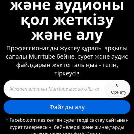
және аудионы
қол жеткізу
және алу
Профессионалды жүктеу құралы арқылы
сапалы Murrtube бейне, сурет және аудио
файлдарын жүктеп алыңыз - тегін,
тіркеусіз
&
Орнату
Файлды алу
* Facebo.com кез келген суреттерді сақтау сайтынан
сурет галереясын, бейнелерді және жинақтарды