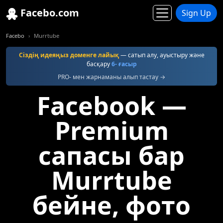
Facebo.com
Sign Up
Facebo
Murrtube
Сіздің идеяңыз доменге лайық
— сатып алу, ауыстыру және
басқару
6- ғасыр
PRO- мен жарнаманы алып тастау →
Facebook —
Premium
сапасы бар
Murrtube
бейне, фото