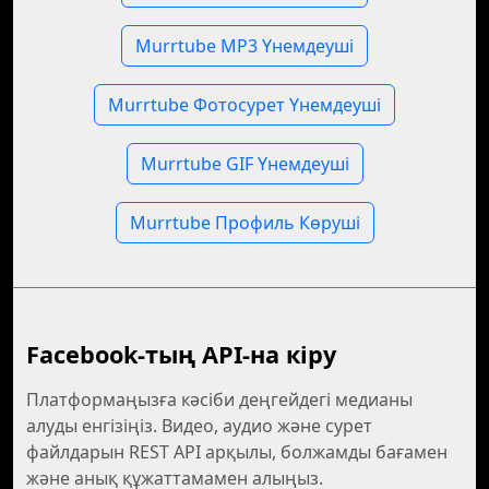
Murrtube MP3 Үнемдеуші
Murrtube Фотосурет Үнемдеуші
Murrtube GIF Үнемдеуші
Murrtube Профиль Көруші
Facebook-тың API-на кіру
Платформаңызға кәсіби деңгейдегі медианы
алуды енгізіңіз. Видео, аудио және сурет
файлдарын REST API арқылы, болжамды бағамен
және анық құжаттамамен алыңыз.