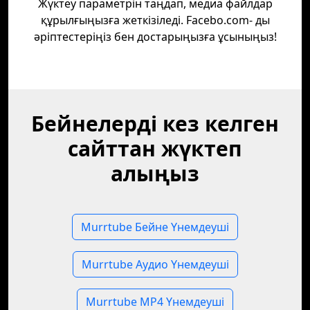
Жүктеу параметрін таңдап, медиа файлдар
құрылғыңызға жеткізіледі. Facebo.com- ды
әріптестеріңіз бен достарыңызға ұсыныңыз!
Бейнелерді кез келген
сайттан жүктеп
алыңыз
Murrtube Бейне Үнемдеуші
Murrtube Аудио Үнемдеуші
Murrtube MP4 Үнемдеуші