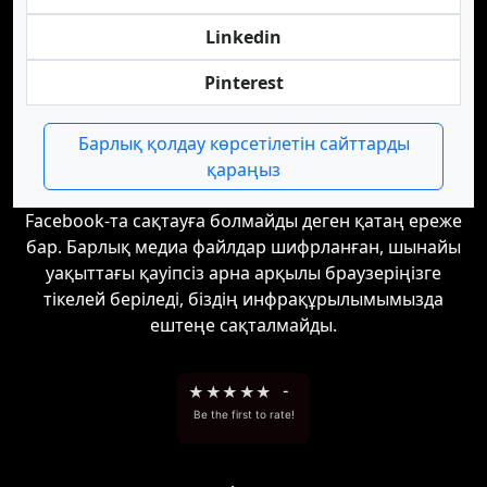
Linkedin
Pinterest
Барлық қолдау көрсетілетін сайттарды
қараңыз
Facebook-та сақтауға болмайды деген қатаң ереже
бар. Барлық медиа файлдар шифрланған, шынайы
уақыттағы қауіпсіз арна арқылы браузеріңізге
тікелей беріледі, біздің инфрақұрылымымызда
ештеңе сақталмайды.
★
★
★
★
★
-
Be the first to rate!