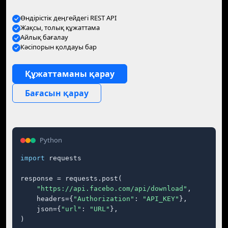
Өндірістік деңгейдегі REST API
Жақсы, толық құжаттама
Айлық бағалау
Кәсіпорын қолдауы бар
Құжаттаманы қарау
Бағасын қарау
Python
import
 requests

response = requests.post(

"https://api.facebo.com/api/download"
,

    headers={
"Authorization"
: 
"API_KEY"
},

    json={
"url"
: 
"URL"
},

)
