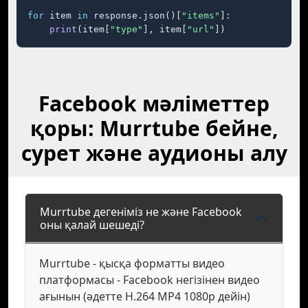
for
 item 
in
 response.json()[
"items"
]:

print
(item[
"type"
], item[
"url"
])
Facebook мәліметтер
қоры: Murrtube бейне,
сурет және аудионы алу
Murrtube дегеніміз не және Facebook
оны қалай шешеді?
Murrtube - қысқа форматты видео
платформасы - Facebook негізінен видео
ағынын (әдетте H.264 MP4 1080p дейін)