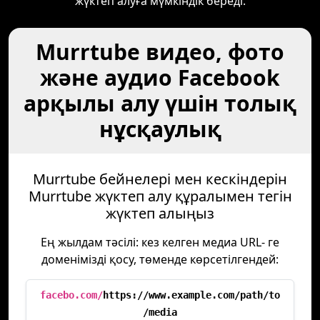
жүктеп алуға мүмкіндік береді.
Murrtube видео, фото
және аудио Facebook
арқылы алу үшін толық
нұсқаулық
Murrtube бейнелері мен кескіндерін
Murrtube жүктеп алу құралымен тегін
жүктеп алыңыз
Ең жылдам тәсілі: кез келген медиа URL- ге
доменімізді қосу, төменде көрсетілгендей:
facebo.com/
https://www.example.com/path/to
/media