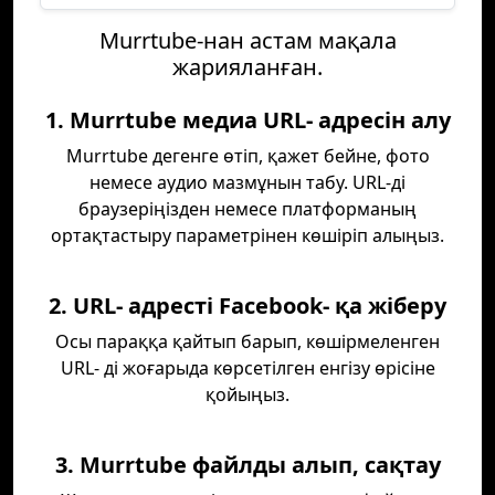
Murrtube-нан астам мақала
жарияланған.
1. Murrtube медиа URL- адресін алу
Murrtube дегенге өтіп, қажет бейне, фото
немесе аудио мазмұнын табу. URL-ді
браузеріңізден немесе платформаның
ортақтастыру параметрінен көшіріп алыңыз.
2. URL- адресті Facebook- қа жіберу
Осы параққа қайтып барып, көшірмеленген
URL- ді жоғарыда көрсетілген енгізу өрісіне
қойыңыз.
3. Murrtube файлды алып, сақтау