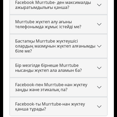
Facebook Murrtube- ден максималды
ажыратымдылығы қанша?
Murrtube жүктеп алу ағыны
телефонымда жұмыс істейді ме?
Бастапқы Murrtube жүктеушісі
олардың мазмұнын жүктеп алғанымды
біле ме?
Бір мезгілде бірнеше Murrtube
нысанды жүктеп ала аламын ба?
Facebook-пен Murrtube-нан жүктеу
заңды және этикалық па?
Facebook-ты Murrtube-нан жүктеу
қанша тұрады?