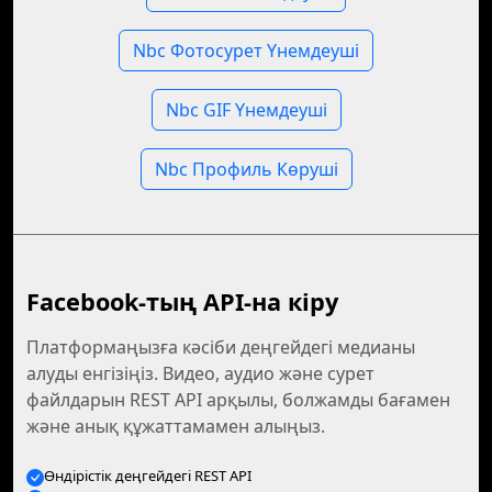
Nbc Фотосурет Үнемдеуші
Nbc GIF Үнемдеуші
Nbc Профиль Көруші
Facebook-тың API-на кіру
Платформаңызға кәсіби деңгейдегі медианы
алуды енгізіңіз. Видео, аудио және сурет
файлдарын REST API арқылы, болжамды бағамен
және анық құжаттамамен алыңыз.
Өндірістік деңгейдегі REST API