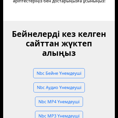
әріптестеріңіз бен достарыңызға ұсыныңыз!
Бейнелерді кез келген
сайттан жүктеп
алыңыз
Nbc Бейне Үнемдеуші
Nbc Аудио Үнемдеуші
Nbc MP4 Үнемдеуші
Nbc MP3 Үнемдеуші