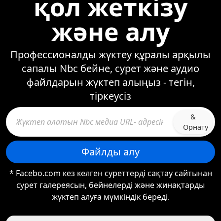
қол жеткізу
және алу
Профессионалды жүктеу құралы арқылы
сапалы Nbc бейне, сурет және аудио
файлдарын жүктеп алыңыз - тегін,
тіркеусіз
&
Орнату
Файлды алу
* Facebo.com кез келген суреттерді сақтау сайтынан
сурет галереясын, бейнелерді және жинақтарды
жүктеп алуға мүмкіндік береді.