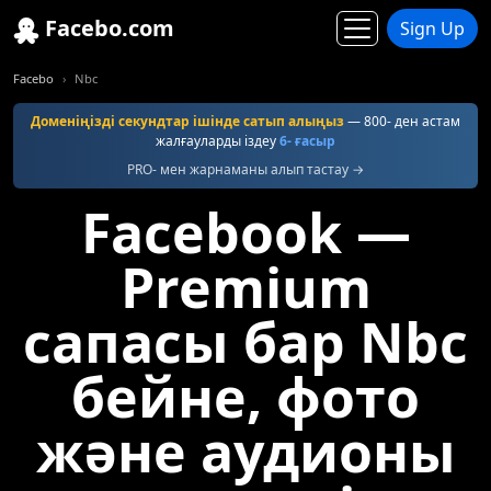
Facebo.com
Sign Up
Facebo
Nbc
Доменіңізді секундтар ішінде сатып алыңыз
— 800- ден астам
жалғауларды іздеу
6- ғасыр
PRO- мен жарнаманы алып тастау →
Facebook —
Premium
сапасы бар Nbc
бейне, фото
және аудионы