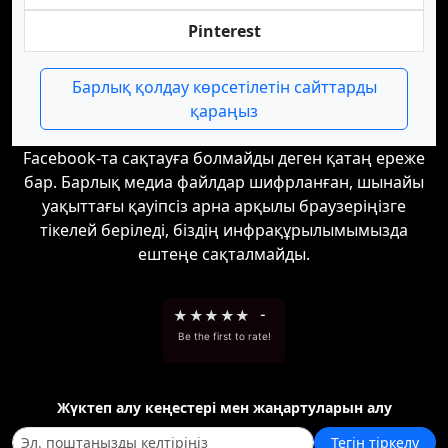
Pinterest
Барлық қолдау көрсетілетін сайттарды
қараңыз
Facebook-та сақтауға болмайды деген қатаң ереже
бар. Барлық медиа файлдар шифрланған, шынайы
уақыттағы қауіпсіз арна арқылы браузеріңізге
тікелей беріледі, біздің инфрақұрылымымызда
ештеңе сақталмайды.
★
★
★
★
★
-
Be the first to rate!
Жүктеп алу кеңестері мен жаңартуларын алу
Тегін тіркелу