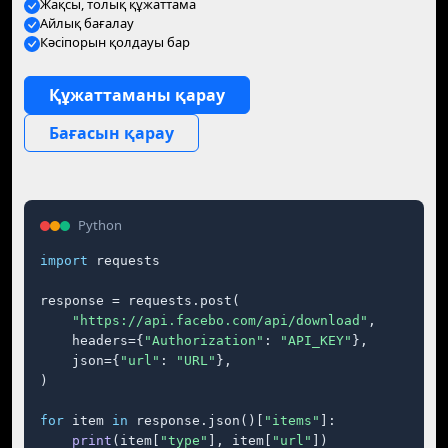
Жақсы, толық құжаттама
Айлық бағалау
Кәсіпорын қолдауы бар
Құжаттаманы қарау
Бағасын қарау
Python
import
 requests

response = requests.post(

"https://api.facebo.com/api/download"
,

    headers={
"Authorization"
: 
"API_KEY"
},

    json={
"url"
: 
"URL"
},

)

for
 item 
in
 response.json()[
"items"
]:

print
(item[
"type"
], item[
"url"
])