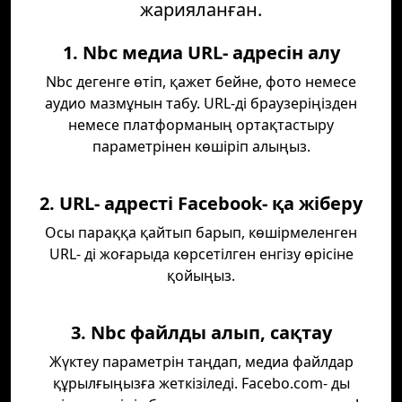
жарияланған.
1. Nbc медиа URL- адресін алу
Nbc дегенге өтіп, қажет бейне, фото немесе
аудио мазмұнын табу. URL-ді браузеріңізден
немесе платформаның ортақтастыру
параметрінен көшіріп алыңыз.
2. URL- адресті Facebook- қа жіберу
Осы параққа қайтып барып, көшірмеленген
URL- ді жоғарыда көрсетілген енгізу өрісіне
қойыңыз.
3. Nbc файлды алып, сақтау
Жүктеу параметрін таңдап, медиа файлдар
құрылғыңызға жеткізіледі. Facebo.com- ды