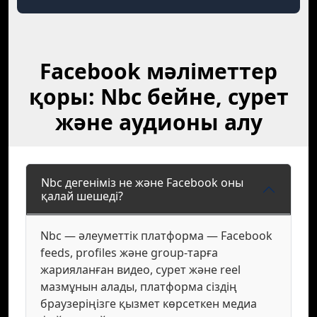
Facebook мәліметтер
қоры: Nbc бейне, сурет
және аудионы алу
Nbc дегеніміз не және Facebook оны
қалай шешеді?
Nbc — әлеуметтік платформа — Facebook
feeds, profiles және group-тарға
жарияланған видео, сурет және reel
мазмұнын алады, платформа сіздің
браузеріңізге қызмет көрсеткен медиа