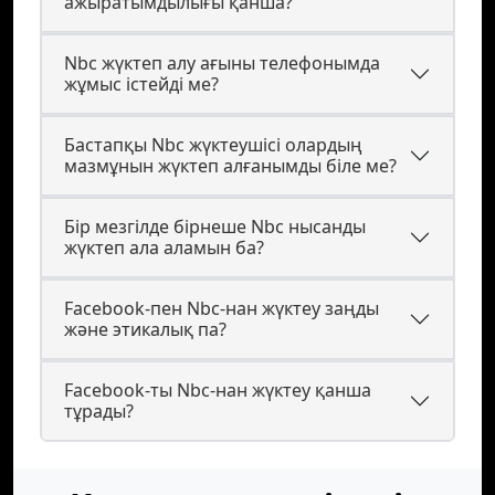
ажыратымдылығы қанша?
Nbc жүктеп алу ағыны телефонымда
жұмыс істейді ме?
Бастапқы Nbc жүктеушісі олардың
мазмұнын жүктеп алғанымды біле ме?
Бір мезгілде бірнеше Nbc нысанды
жүктеп ала аламын ба?
Facebook-пен Nbc-нан жүктеу заңды
және этикалық па?
Facebook-ты Nbc-нан жүктеу қанша
тұрады?