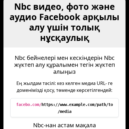
Nbc видео, фото және
аудио Facebook арқылы
алу үшін толық
нұсқаулық
Nbc бейнелері мен кескіндерін Nbc
жүктеп алу құралымен тегін жүктеп
алыңыз
Ең жылдам тәсілі: кез келген медиа URL- ге
доменімізді қосу, төменде көрсетілгендей:
facebo.com/
https://www.example.com/path/to
/media
Nbc-нан астам мақала