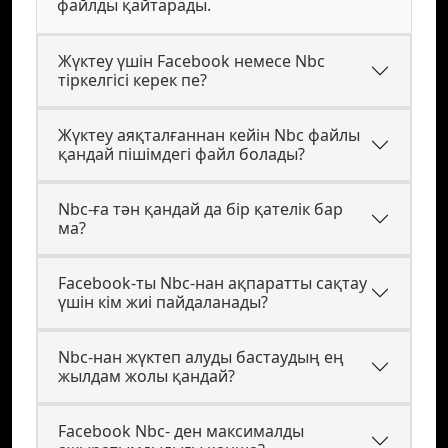
файлды қайтарады.
Жүктеу үшін Facebook немесе Nbc
тіркелгісі керек пе?
Жүктеу аяқталғаннан кейін Nbc файлы
қандай пішімдегі файл болады?
Nbc-ға тән қандай да бір қателік бар
ма?
Facebook-ты Nbc-нан ақпаратты сақтау
үшін кім жиі пайдаланады?
Nbc-нан жүктеп алуды бастаудың ең
жылдам жолы қандай?
Facebook Nbc- ден максималды