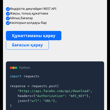
Өндірістік деңгейдегі REST API
Жақсы, толық құжаттама
Айлық бағалау
Кәсіпорын қолдауы бар
Құжаттаманы қарау
Бағасын қарау
Python
import
 requests

response = requests.post(

"https://api.facebo.com/api/download"
,

    headers={
"Authorization"
: 
"API_KEY"
},

    json={
"url"
: 
"URL"
},

)
