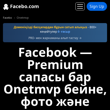
Facebo.com
Sign Up
Facebo
Onetmvp
Доменіңізді басқалардан бұрын сатып алыңыз
- 800+
кеңейтулер
6- ғасыр
PRO- мен жарнаманы алып тастау →
Facebook —
Premium
сапасы бар
Onetmvp бейне,
фото және