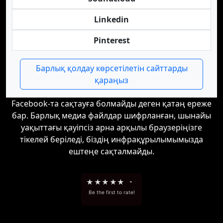
Linkedin
Pinterest
Барлық қолдау көрсетілетін сайттарды
қараңыз
Facebook-та сақтауға болмайды деген қатаң ереже
бар. Барлық медиа файлдар шифрланған, шынайы
уақыттағы қауіпсіз арна арқылы браузеріңізге
тікелей беріледі, біздің инфрақұрылымымызда
ештеңе сақталмайды.
★
★
★
★
★
-
Be the first to rate!