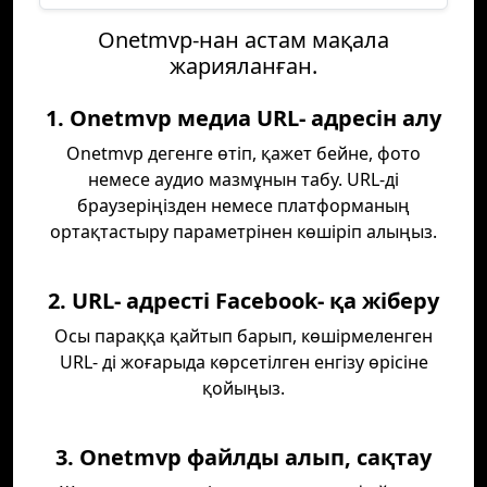
Onetmvp-нан астам мақала
жарияланған.
1. Onetmvp медиа URL- адресін алу
Onetmvp дегенге өтіп, қажет бейне, фото
немесе аудио мазмұнын табу. URL-ді
браузеріңізден немесе платформаның
ортақтастыру параметрінен көшіріп алыңыз.
2. URL- адресті Facebook- қа жіберу
Осы параққа қайтып барып, көшірмеленген
URL- ді жоғарыда көрсетілген енгізу өрісіне
қойыңыз.
3. Onetmvp файлды алып, сақтау