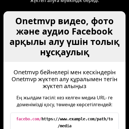
жүктеп алуға мүмкіндік береді.
Onetmvp видео, фото
және аудио Facebook
арқылы алу үшін толық
нұсқаулық
Onetmvp бейнелері мен кескіндерін
Onetmvp жүктеп алу құралымен тегін
жүктеп алыңыз
Ең жылдам тәсілі: кез келген медиа URL- ге
доменімізді қосу, төменде көрсетілгендей:
facebo.com/
https://www.example.com/path/to
/media