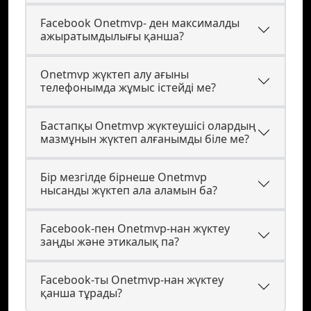
Facebook Onetmvp- ден максималды
ажыратымдылығы қанша?
Onetmvp жүктеп алу ағыны
телефонымда жұмыс істейді ме?
Бастапқы Onetmvp жүктеушісі олардың
мазмұнын жүктеп алғанымды біле ме?
Бір мезгілде бірнеше Onetmvp
нысанды жүктеп ала аламын ба?
Facebook-пен Onetmvp-нан жүктеу
заңды және этикалық па?
Facebook-ты Onetmvp-нан жүктеу
қанша тұрады?