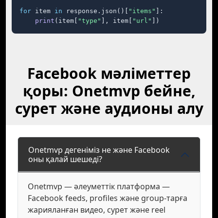
for
 item 
in
 response.json()[
"items"
]:

print
(item[
"type"
], item[
"url"
])
Facebook мәліметтер
қоры: Onetmvp бейне,
сурет және аудионы алу
Onetmvp дегеніміз не және Facebook
оны қалай шешеді?
Onetmvp — әлеуметтік платформа —
Facebook feeds, profiles және group-тарға
жарияланған видео, сурет және reel