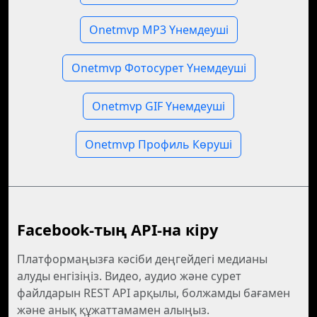
Onetmvp MP3 Үнемдеуші
Onetmvp Фотосурет Үнемдеуші
Onetmvp GIF Үнемдеуші
Onetmvp Профиль Көруші
Facebook-тың API-на кіру
Платформаңызға кәсіби деңгейдегі медианы
алуды енгізіңіз. Видео, аудио және сурет
файлдарын REST API арқылы, болжамды бағамен
және анық құжаттамамен алыңыз.