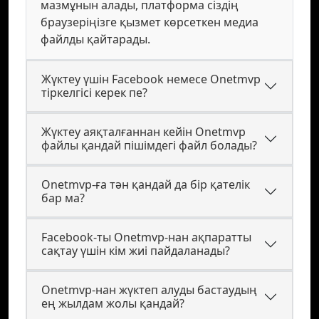
мазмұнын алады, платформа сіздің
браузеріңізге қызмет көрсеткен медиа
файлды қайтарады.
Жүктеу үшін Facebook немесе Onetmvp
тіркелгісі керек пе?
Жүктеу аяқталғаннан кейін Onetmvp
файлы қандай пішімдегі файл болады?
Onetmvp-ға тән қандай да бір қателік
бар ма?
Facebook-ты Onetmvp-нан ақпаратты
сақтау үшін кім жиі пайдаланады?
Onetmvp-нан жүктеп алуды бастаудың
ең жылдам жолы қандай?