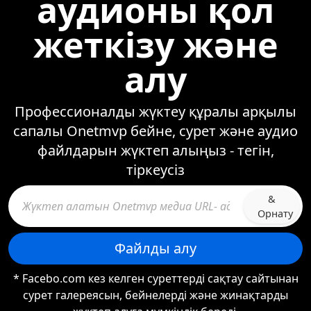
аудионы қол
жеткізу және
алу
Профессионалды жүктеу құралы арқылы
сапалы Onetmvp бейне, сурет және аудио
файлдарын жүктеп алыңыз - тегін,
тіркеусіз
&
Орнату
Файлды алу
* Facebo.com кез келген суреттерді сақтау сайтынан
сурет галереясын, бейнелерді және жинақтарды