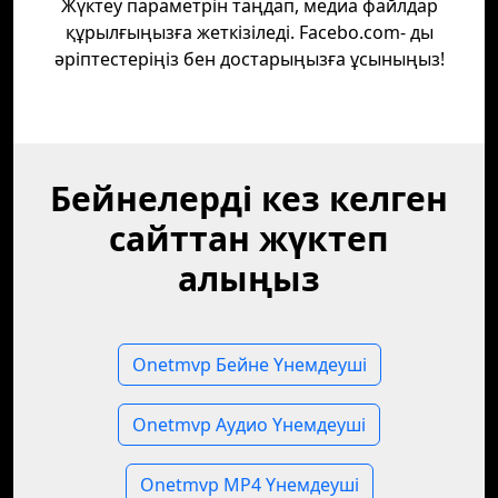
Жүктеу параметрін таңдап, медиа файлдар
құрылғыңызға жеткізіледі. Facebo.com- ды
әріптестеріңіз бен достарыңызға ұсыныңыз!
Бейнелерді кез келген
сайттан жүктеп
алыңыз
Onetmvp Бейне Үнемдеуші
Onetmvp Аудио Үнемдеуші
Onetmvp MP4 Үнемдеуші