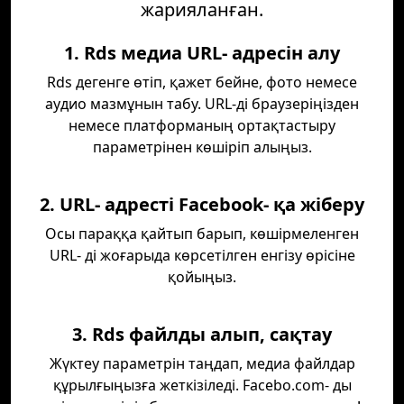
жарияланған.
1. Rds медиа URL- адресін алу
Rds дегенге өтіп, қажет бейне, фото немесе
аудио мазмұнын табу. URL-ді браузеріңізден
немесе платформаның ортақтастыру
параметрінен көшіріп алыңыз.
2. URL- адресті Facebook- қа жіберу
Осы параққа қайтып барып, көшірмеленген
URL- ді жоғарыда көрсетілген енгізу өрісіне
қойыңыз.
3. Rds файлды алып, сақтау
Жүктеу параметрін таңдап, медиа файлдар
құрылғыңызға жеткізіледі. Facebo.com- ды