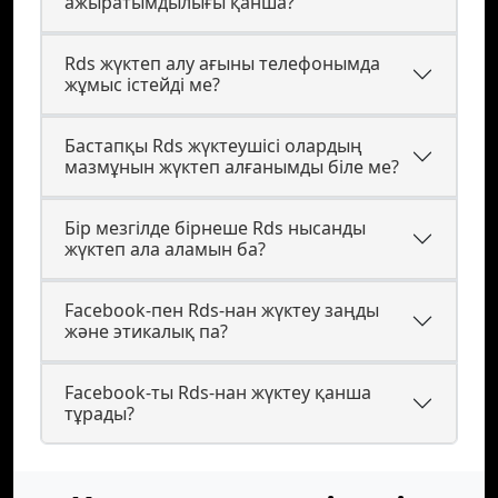
ажыратымдылығы қанша?
Rds жүктеп алу ағыны телефонымда
жұмыс істейді ме?
Бастапқы Rds жүктеушісі олардың
мазмұнын жүктеп алғанымды біле ме?
Бір мезгілде бірнеше Rds нысанды
жүктеп ала аламын ба?
Facebook-пен Rds-нан жүктеу заңды
және этикалық па?
Facebook-ты Rds-нан жүктеу қанша
тұрады?