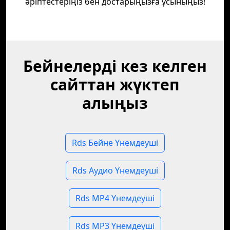
әріптестеріңіз бен достарыңызға ұсыныңыз!
Бейнелерді кез келген
сайттан жүктеп
алыңыз
Rds Бейне Үнемдеуші
Rds Аудио Үнемдеуші
Rds MP4 Үнемдеуші
Rds MP3 Үнемдеуші