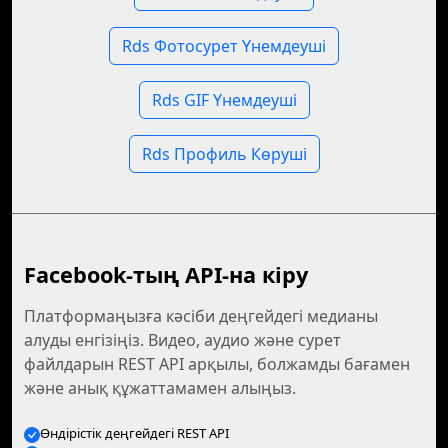
Rds Фотосурет Үнемдеуші
Rds GIF Үнемдеуші
Rds Профиль Көруші
Facebook-тың API-на кіру
Платформаңызға кәсіби деңгейдегі медианы
алуды енгізіңіз. Видео, аудио және сурет
файлдарын REST API арқылы, болжамды бағамен
және анық құжаттамамен алыңыз.
Өндірістік деңгейдегі REST API