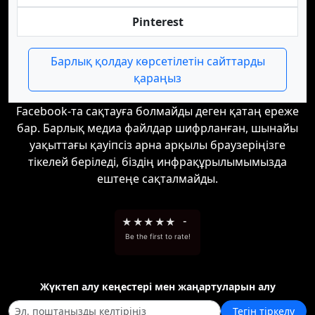
Pinterest
Барлық қолдау көрсетілетін сайттарды
қараңыз
Facebook-та сақтауға болмайды деген қатаң ереже
бар. Барлық медиа файлдар шифрланған, шынайы
уақыттағы қауіпсіз арна арқылы браузеріңізге
тікелей беріледі, біздің инфрақұрылымымызда
ештеңе сақталмайды.
★
★
★
★
★
-
Be the first to rate!
Жүктеп алу кеңестері мен жаңартуларын алу
Тегін тіркелу