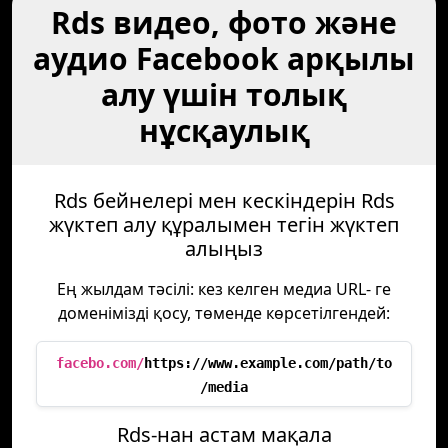
Rds видео, фото және
аудио Facebook арқылы
алу үшін толық
нұсқаулық
Rds бейнелері мен кескіндерін Rds
жүктеп алу құралымен тегін жүктеп
алыңыз
Ең жылдам тәсілі: кез келген медиа URL- ге
доменімізді қосу, төменде көрсетілгендей:
facebo.com/
https://www.example.com/path/to
/media
Rds-нан астам мақала