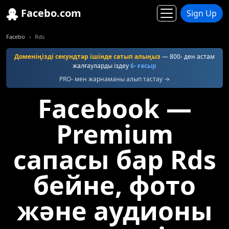
Facebo.com
Sign Up
Facebo
Rds
Доменіңізді секундтар ішінде сатып алыңыз
— 800- ден астам
жалғауларды іздеу
6- ғасыр
PRO- мен жарнаманы алып тастау →
Facebook —
Premium
сапасы бар Rds
бейне, фото
және аудионы