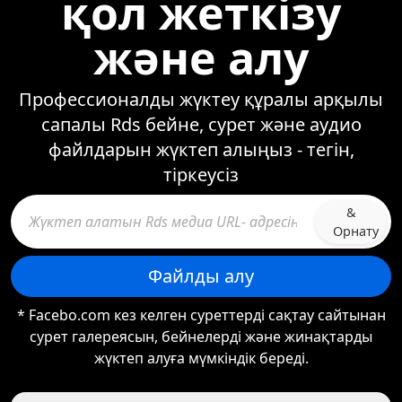
қол жеткізу
және алу
Профессионалды жүктеу құралы арқылы
сапалы Rds бейне, сурет және аудио
файлдарын жүктеп алыңыз - тегін,
тіркеусіз
&
Орнату
Файлды алу
* Facebo.com кез келген суреттерді сақтау сайтынан
сурет галереясын, бейнелерді және жинақтарды
жүктеп алуға мүмкіндік береді.