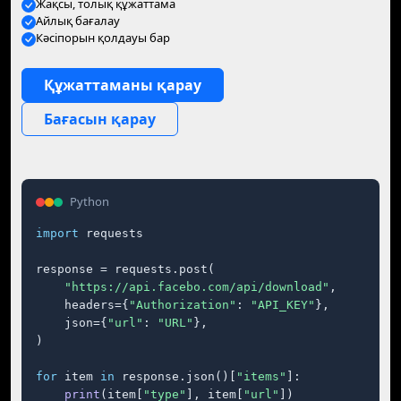
Жақсы, толық құжаттама
Айлық бағалау
Кәсіпорын қолдауы бар
Құжаттаманы қарау
Бағасын қарау
Python
import
 requests

response = requests.post(

"https://api.facebo.com/api/download"
,

    headers={
"Authorization"
: 
"API_KEY"
},

    json={
"url"
: 
"URL"
},

)

for
 item 
in
 response.json()[
"items"
]:

print
(item[
"type"
], item[
"url"
])