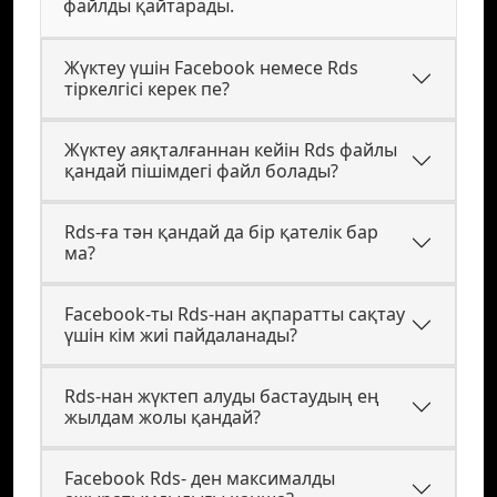
файлды қайтарады.
Жүктеу үшін Facebook немесе Rds
тіркелгісі керек пе?
Жүктеу аяқталғаннан кейін Rds файлы
қандай пішімдегі файл болады?
Rds-ға тән қандай да бір қателік бар
ма?
Facebook-ты Rds-нан ақпаратты сақтау
үшін кім жиі пайдаланады?
Rds-нан жүктеп алуды бастаудың ең
жылдам жолы қандай?
Facebook Rds- ден максималды