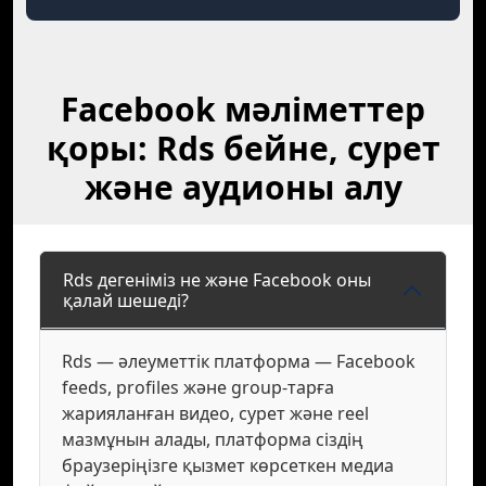
Facebook мәліметтер
қоры: Rds бейне, сурет
және аудионы алу
Rds дегеніміз не және Facebook оны
қалай шешеді?
Rds — әлеуметтік платформа — Facebook
feeds, profiles және group-тарға
жарияланған видео, сурет және reel
мазмұнын алады, платформа сіздің
браузеріңізге қызмет көрсеткен медиа