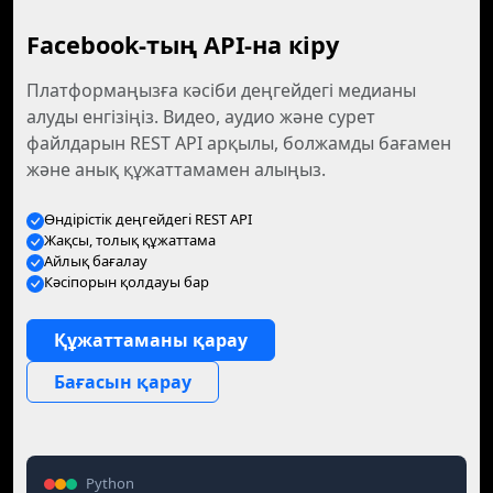
Facebook-тың API-на кіру
Платформаңызға кәсіби деңгейдегі медианы
алуды енгізіңіз. Видео, аудио және сурет
файлдарын REST API арқылы, болжамды бағамен
және анық құжаттамамен алыңыз.
Өндірістік деңгейдегі REST API
Жақсы, толық құжаттама
Айлық бағалау
Кәсіпорын қолдауы бар
Құжаттаманы қарау
Бағасын қарау
Python