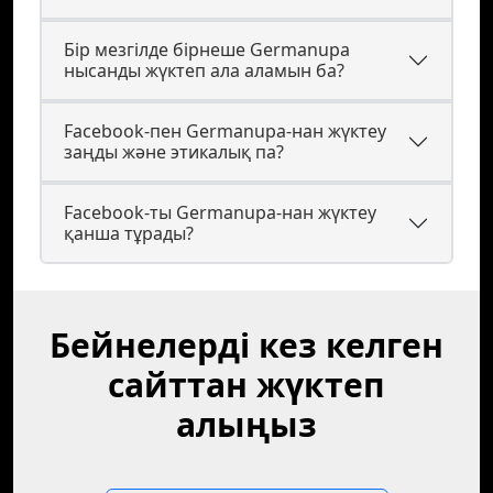
Бір мезгілде бірнеше Germanupa
нысанды жүктеп ала аламын ба?
Facebook-пен Germanupa-нан жүктеу
заңды және этикалық па?
Facebook-ты Germanupa-нан жүктеу
қанша тұрады?
Бейнелерді кез келген
сайттан жүктеп
алыңыз