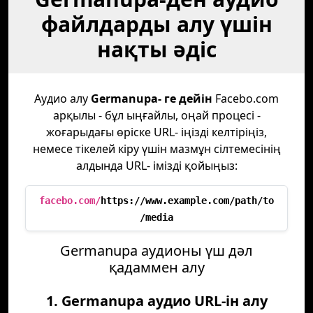
файлдарды алу үшін
нақты әдіс
Аудио алу
Germanupa- ге дейін
Facebo.com
арқылы - бұл ыңғайлы, оңай процесі -
жоғарыдағы өріске URL- іңізді келтіріңіз,
немесе тікелей кіру үшін мазмұн сілтемесінің
алдында URL- імізді қойыңыз:
facebo.com/
https://www.example.com/path/to
/media
Germanupa аудионы үш дәл
қадаммен алу
1. Germanupa аудио URL-ін алу