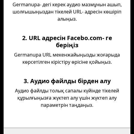
Germanupa- дегі керек аудио мазмұнын ашып,
шолғышыңыздан тікелей URL- адресін көшіріп
алыңыз.
2. URL адресін Facebo.com- ге
беріңіз
Germanupa URL мекенжайыңызды жоғарыда
көрсетілген кірістіру өрісіне қойыңыз.
3. Аудио файлды бірден алу
Аудио файлды толық сапалы күйінде тікелей
құрылғыңызға жүктеп алу үшін жүктеп алу
параметрін таңдаңыз.