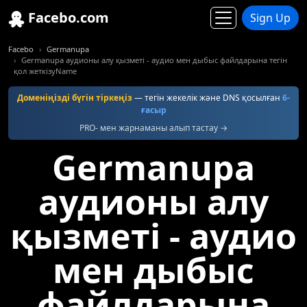
Facebo.com
Sign Up
Facebo
Germanupa
Germanupa аудионы алу қызметі - аудио мен дыбыс файлдарына тегін
қол жеткізуName
Доменіңізді бүгін тіркеңіз
— тегін жекелік және DNS қосылған
6-
ғасыр
PRO- мен жарнаманы алып тастау →
Germanupa
аудионы алу
қызметі - аудио
мен дыбыс
файлдарына