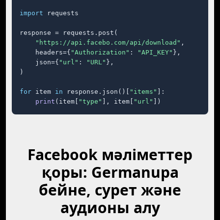
import
 requests

response = requests.post(

"https://api.facebo.com/api/download"
,

    headers={
"Authorization"
: 
"API_KEY"
},

    json={
"url"
: 
"URL"
},

)

for
 item 
in
 response.json()[
"items"
]:

print
(item[
"type"
], item[
"url"
])
Facebook мәліметтер
қоры: Germanupa
бейне, сурет және
аудионы алу