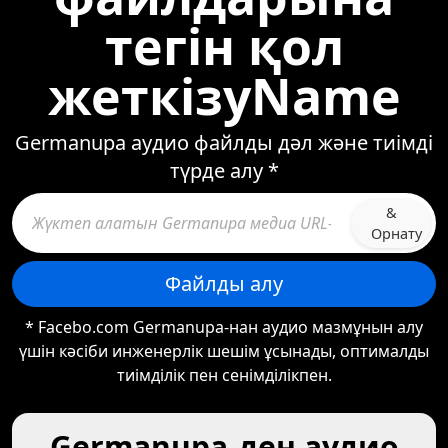
тегін қол
жеткізуName
Germanupa аудио файлды дәл және тиімді
түрде алу *
&
Орнату
Файлды алу
* Facebo.com Germanupa-нан аудио мазмұнын алу
үшін кәсіби инженерлік шешім ұсынады, оптималды
тиімділік пен сенімділікпен.
Germanupa-ден аудио