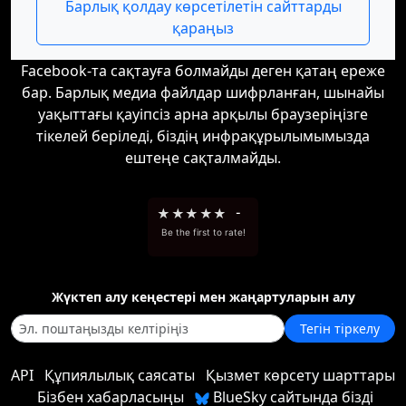
Барлық қолдау көрсетілетін сайттарды
қараңыз
Facebook-та сақтауға болмайды деген қатаң ереже
бар. Барлық медиа файлдар шифрланған, шынайы
уақыттағы қауіпсіз арна арқылы браузеріңізге
тікелей беріледі, біздің инфрақұрылымымызда
ештеңе сақталмайды.
★
★
★
★
★
-
Be the first to rate!
Жүктеп алу кеңестері мен жаңартуларын алу
Тегін тіркелу
API
Құпиялылық саясаты
Қызмет көрсету шарттары
Бізбен хабарласыңы
BlueSky сайтында бізді