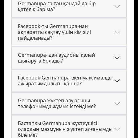
Germanupa-ға тән қандай да бір
қателік бар ма?
Facebook-ты Germanupa-нан
ақпаратты сақтау үшін кім жиі
пайдаланады?
Germanupa- дан аудионы қалай
шығаруға болады?
Facebook Germanupa- ден максималды
ажыратымдылығы қанша?
Germanupa жүктеп алу ағыны
телефонымда жұмыс істейді ме?
Бастапқы Germanupa жүктеушісі
олардың мазмұнын жүктеп алғанымды
біле ме?