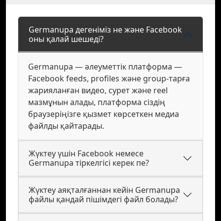
Germanupa дегеніміз не және Facebook
оны қалай шешеді?
Germanupa — әлеуметтік платформа —
Facebook feeds, profiles және group-тарға
жарияланған видео, сурет және reel
мазмұнын алады, платформа сіздің
браузеріңізге қызмет көрсеткен медиа
файлды қайтарады.
Жүктеу үшін Facebook немесе
Germanupa тіркелгісі керек пе?
Жүктеу аяқталғаннан кейін Germanupa
файлы қандай пішімдегі файл болады?